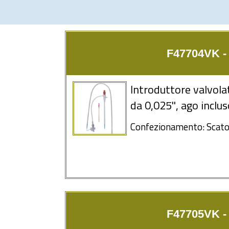
F47704VK - 4
Introduttore valvolat
da 0,025'', ago inclu
Confezionamento: Scatol
F47705VK - 5