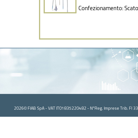
Confezionamento: Scatol
2026© FIAB SpA - VAT IT01835220482 - N°Reg. Imprese Trib. FI 3