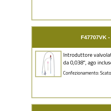
F47707VK - 7
Introduttore valvolat
da 0,038'', ago inclu
Confezionamento: Scatol