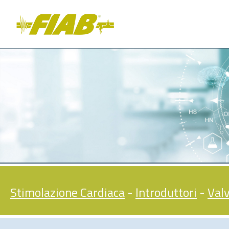
Stimolazione Cardiaca
-
Introduttori
-
Valv