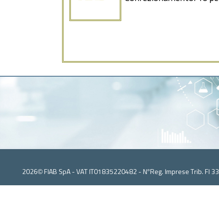
2026© FIAB SpA - VAT IT01835220482 - N°Reg. Imprese Trib. FI 3